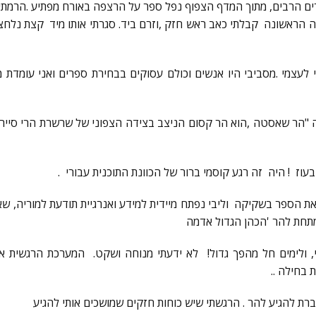
ם הרבים, מתוך המדף הצפוף נפל ספר על הרצפה באורח מפתיע .הרמתי
 הראשונה קבלתי כאב ראש חזק ,וזרם ביד. סגרתי אותו מיד קצת נלחצתי
לעצמי .מסביבי היו אנשים וכולם עסוקים בבחירת ספרים ואני עומדת מ
"הר שאסטה ,הוא הר קסום הניצב בצידה הצפוני של שרשרת הרי סיירה
בעוז ! היה זה רגע קוסמי ברור של הכוונת התוכנית עבורי .
ת הספר בשקיקה וליבי נפתח מיידית למידע ואנרגיית תודעת למוריה,
תחת להר 'הכהן הגדול אדמה
, ולימים חל מהפך גדול! לא ידעתי מנוחה ושקט. המערכת הרגשית או
 בחילה ..
רת להגיע להר . הרגשתי שיש כוחות חזקים שמושכים אותי להגיע