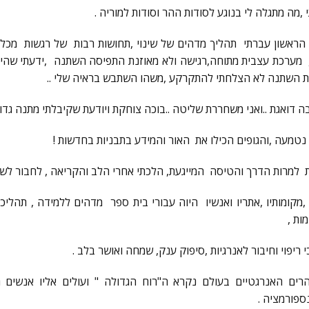
,מה מתגלה לי בנוגע לסודות ההר וסודות למוריה .
הראשון עברתי תהליך מדהים של שינוי ,תחושות רבות של רגשות מכל מינ
 , מערכת עצבית מתוחה,רגישה ולא מאוזנת התפיסה השתנה ,ידעתי שהי
ת השתנה לא הצלחתי להתקרקע ,משהו השתבש בראיה שלי ..
ה דואגת ..ואני משחררת שליטה ..בוכה צוחקת ויודעת שקיבלתי מתנה גדו
נטמעה ,והגופים הכילו את האור והמידע בתבניות בחדשות !
 למרות הדרך והטיסה המייגעת, הלכתי אחרי הלב והקריאה , לחבור לשדה
מקומותיו ,אתריו ואנשיו היוה עבורי בית ספר מדהים ללמידה , תהליכ
ות ,
 ריפוי וחיבור לאנרגיות ,סיפוק ענק, שמחה ואושר בלב .
הינו אחד מ7 ההרים האנרגטיים בעולם נקרא ה"רוח הגדולה " ועולים אליו אנשי
ספורמציה .