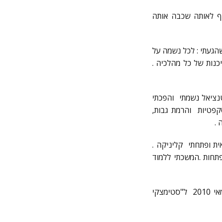
סוף לאותה שכבה אותה
הגעתי : לכל נשמה על
כנות של כל מהלכיה .
טנציאל נשמתי והפכתי
קפטיות והרמת גבות,
 .
ת ופתחתי קליניקה .
תחות .המשכתי ללמוד
באותו דרך מסונכרנת, מיסטית ,קוסמית של מפגשים משני חיים, נכנסתי לפני כארבע שנים במאי 2010 ל"סטימצקי