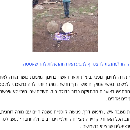
יה הזו ?מוזמנת להצטרף למסע הארה והתעלות להר שאסטה
שנים היתי מורה לחינוך גופני ,בעלת תואר ראשון בחינוך מאמנת כושר מורה לאי
י למשבר נפשי עמוק וחיפוש דרך חדשה. מאז היותי ילדה נמשכתי למיס
תחפש לצועניה המחזיקה כדור בדולח ביד. העולם שבו חיתי לא איפשר 
מדים אחרים .
 בעקבות משבר אישי, חיפוש דרך. פגישה קוסמית משנה חיים עם מורה רוחני
וב הכל האחורי, קריירה מצליחה ותלמידים רבים, ולהתחבר לנפש, לטראו
יאלים שרציתי במימושם .