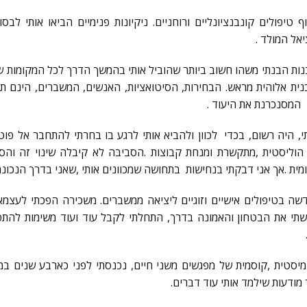
 טיפולים קונבנציונליים ורוחניים. ניקיונות פנימיים הביאו אותי לב
אל המולד .
נות הבנתי משהו חשוב ביותר שהוביל אותי בהמשך הדרך לכל המקומות ש
ית אלוהית מראש. הבחירות, הסיטואציות, האנשים, המשברים, הינם תי
 המסנכרנת את היעוד .
 היה רשום, בכדי לכוון ולהביא אותי לרגע בו בחרתי להתחבר אל פו
 הוליסטית ,מתקשרת ומנחת קבוצות .הסביבה לא קיבלה שינוי זה והס
מית .אך אני דבקתי בנחישות בתחושה שמכוונים אותי ,שאני בדרך הנכונה
 בטיפולים אישיים וזוגיים ליציאה ממשברים. משכירה הפכתי לעצמאי
י את הבטחון והאמונה בדרך, התחלתי לקבל עוד ועוד משימות להתפ
מודעות שילמד אותי עוד דברים.