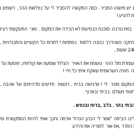
יש מישהו המכיר . כמה התקשרו להסביר לי על נפלאות ההר, רשמים מ
 להגיע !
באינטרנט .סוכנת הנסיעות לא הכירה את המקום . ואני התעקשתי רציתי
זקה כשהדרך נכונה דלתות נפתחות ! למרות כל הקשיים והתנגדויות ,
14 בספטמבר 2010 עומדת מול ההר נושמת את האויר הצלול שומעת את קולותיו, פוסעת
חוויה השראתית שאקח איתי כל חיי !
המקום מוכר לי ! מרגישה בבית , רגשות חדשים מדהימים של אהבה , 
וותי מעולם בביתי ובארצי .
בתי בהר . בלב ,ברוח ובנפש .
ינו הביתה "אמר לי הכהן הגדול אדמה וחנך אותי להיות המתקשרת של
 התדר ,את אור למוריה את והידע