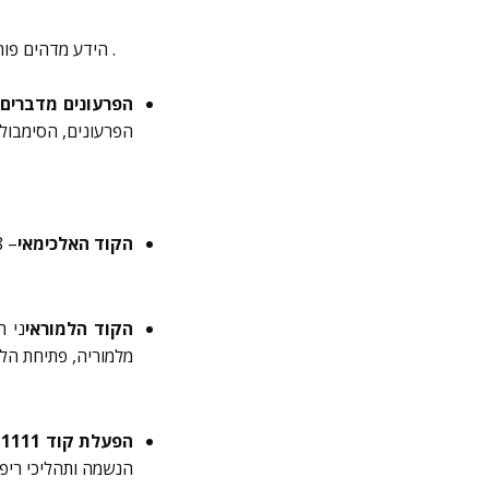
הידע מדהים פותח ספרית אקשית, קרמטית מחבר אותך לפחדים שמנהלים אותך גם היום ובסוף כל שיעור חניכה .
הפרעונים מדברים
הפרעונים, הסימבולי
הקוד האלכימאי
– 8 שיעורים בסודות האלכימיה להתמרה, כלי ריפוי והתרחבות אישית –
הקוד הלמוראי
מלמוריה, פתיחת הלב וחניכה ב12 חדר
הפעלת קוד 1111-
הנשמה ותהליכי ריפו