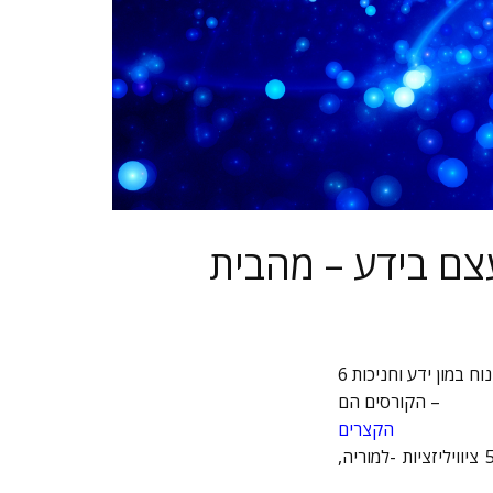
צם בידע – מהבית
וח במון ידע וחניכות
הקורסים הם –
הקצרים
– 5 שיעורים שמכניסים אותך לחיים אחרים ומגלים את תפקידיך כאשה- ב5 ציוויליזציות -למוריה,