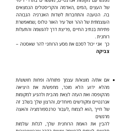
מפגש עם מקומות אנרגטיים, מועשרים בתדרי ריפוי
של העצים ,המים ,האדמה והקריסטלים הנמצאים
בה. הטענה והתחברות לשדות האנרגיה הגבוהה
העוצמתית של ההר ושל עיר האור טלוס ,שמאפשרת
פתיחת בנתיב החיים ,פריצת דרך להגשמה והתעלות
רוחנית .
כך אני יכול לסכם את מסע הרוחני להר שאסטה –
צביקה
אם את/ה מוצא/ת עצמך פתוח/ה ופחות חושש/ת
מהלא ידוע הלא מוכר, מחפש/ת את היציאה
מהקופסה ואת העזה לצאת מהבית ולהגיע למקומות
אנרגטיים ומקודשים מיוחדים, והרצון שלך בשלב זה
של חייך ,הוא לצמוח ,לעבור טרנספורמציה והאצה
מרגשים
להבין את האמת הרוחנית שלך, לגלות עולמות