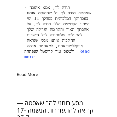
תודה לך, אמא אהובה -
שאסטה.תודה לך על שהחזקת אותנו 
בנוכחותך המלכותית במהלך 11 ימי 
המסע הקדושים הללו.תודה לך, על 
אהבתך האור והתרומה הגדולה שלך 
להתעלות שלנותודה לכל הישויות 
ההולכות איתנו מבלי שנראה 
אותןללמוריאנים, למאסטר אדמה 
Read 
ולטלוס עיר קריסטל שנפתחה  
more
Read More
מסע רוחני להר שאסטה —
קריאה להתעוררות הנשמה 17-