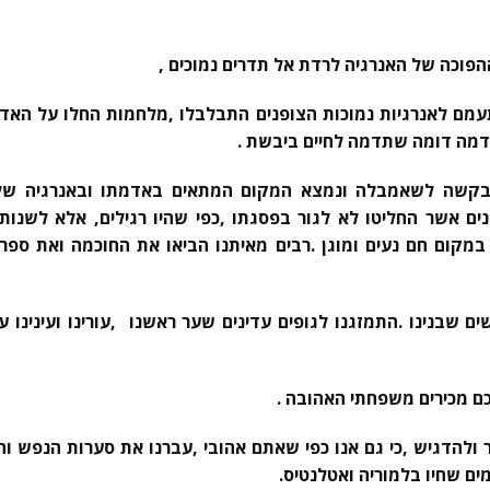
פוכה של האנרגיה לרדת אל תדרים נמוכים ,
תעמם לאנרגיות נמוכות הצופנים התבלבלו ,מלחמות החלו על הא
מה דומה שתדמה לחיים ביבשת .
בקשה לשאמבלה ונמצא המקום המתאים באדמתו ובאנרגיה של
ם אשר החליטו לא לגור בפסגתו ,כפי שהיו רגילים, אלא לשנות 
 במקום חם נעים ומוגן .רבים מאיתנו הביאו את החוכמה ואת ספרי
 שבנינו .התמזגנו לגופים עדינים שער ראשנו ,עורינו ועינינו עבר
ם מכירים משפחתי האהובה .
 ולהדגיש ,כי גם אנו כפי שאתם אהובי ,עברנו את סערות הנפש ו
ים שחיו בלמוריה ואטלנטיס.