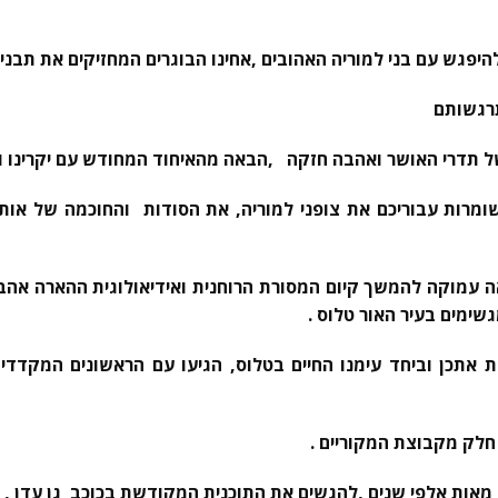
היפגש עם בני למוריה האהובים ,אחינו הבוגרים המחזיקים את תבניו
רגשותם
תדרי האושר ואהבה חזקה ,הבאה מהאיחוד המחודש עם יקרינו ויקי
ומרות עבוריכם את צופני למוריה, את הסודות והחוכמה של אותם
אה עמוקה להמשך קיום המסורת הרוחנית ואידיאולוגית ההארה אה
גשימים בעיר האור טלוס .
 אתכן וביחד עימנו החיים בטלוס, הגיעו עם הראשונים המקדדים
לק מקבוצת המקוריים .
מאות אלפי שנים ,להגשים את התוכנית המקודשת בכוכב גן עדן ,