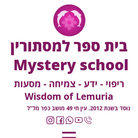
בית ספר למסתורין
Mystery school
ריפוי - ידע - צמיחה - מסעות
Wisdom of Lemuria
נוסד בשנת 2012. עין חי 49 מושב כפר מל”ל