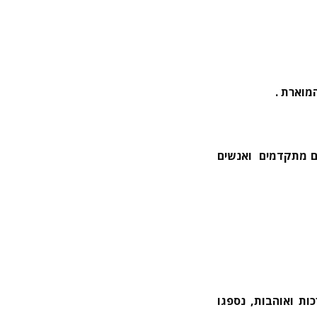
מוארת .
יים מתקדמים ואנשים
ות ואוהבות, נספגו