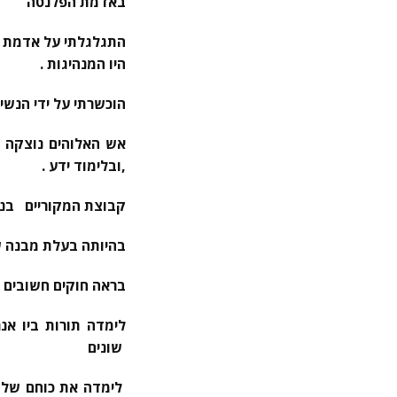
באדמת הפלנטה
התגלגלתי על אדמת הו
היו המנהיגות .
הוכשרתי על ידי הנשי
אש האלוהים נוצקה 
,ובלימוד ידע .
קבוצת המקוריים בנת
בהיותה בעלת מבנה של 12 סיבי דנא פליאדי ולמ
בראה חוקים חשובים ש
לימדה תורות ביו אנ
שונים
לימדה את כוחם של ה