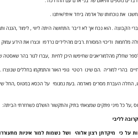
בדים נוספים ותיאום של בני אדם עם ההדרכה .
שנו את נוכחותו של אדמה ביחד איתי/איתנו .
י הקבוצה . הוא נכח אך לא דיבר .התחושה היתה ליווי , לימוד ,הגנה ותמ
ה מלחמות ודיכוי המסורת .רבים מהילידים נרדפו ונצרו את הידע עמוק 
ם לספר שחלק מהלמוריאנים שחיפשו היכן לחיות ,עברו לגור בהר שאסטה 
ים בהרי למוריה .הם שינו רטטי גופי האור והתמקמו בחללים שנוצרו .
, החלה העברת מסרים מאדמה .בעת נמנומי על הכסא במטוס ,החל שידו
ס ,על כל מיני פתקים שמצאתי בתיק והתקשור הושלם כשחזרתי הביתה:
רובה לליבי
ת על כי מיקדתן רצון אלוהי
ושל נשמות למור איניות מתעורר