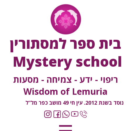
בית ספר למסתורין
Mystery school
ריפוי - ידע - צמיחה - מסעות
Wisdom of Lemuria
נוסד בשנת 2012. עין חי 49 מושב כפר מל”ל