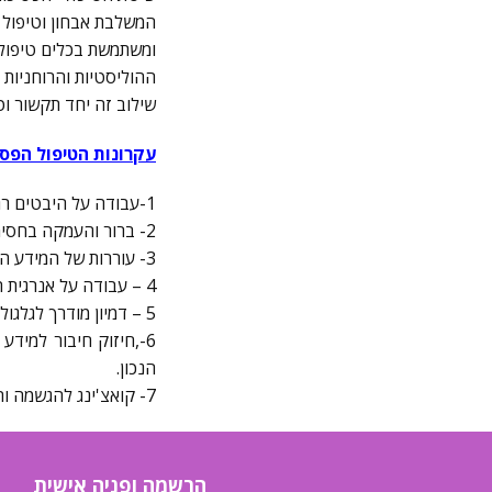
המשלבת אבחון וטיפול 
ומשתמשת בכלים טיפוליי
ההוליסטיות והרוחניות
שילוב זה יחד תקשור וט
עקרונות הטיפול הפסי
1-עבודה על היבטים רגשיים, ושחרור דפוסים ועיכובים ,אישיים ובמערכות יחסים.
2- ברור והעמקה בחסימות אנרגטיות.
3- עוררות של המידע המקודד בדנ"א לצרכי ריפוי.
4 – עבודה על אנרגית החיים והצתתה.
5 – דמיון מודרך לגלגולים למעמקי תת המודע בכדי ליצור איזון נפש וגוף.
6-,חיזוק חיבור למיד
הנכון.
7- קואצ'ינג להגשמה והרחבת המציאות לרצון הגבוה
הרשמה ופניה אישית