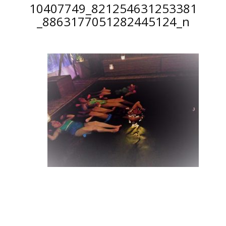
10407749_821254631253381
_8863177051282445124_n