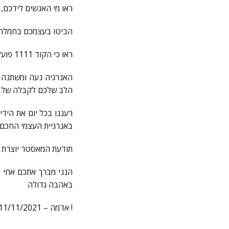
ראו מי האנשים לידכם,
הביטו בעצמכם בחמלה ,
ראו כי הקוד 1111 פועל עבורכם ,מופיע בחייכם רבות ,זו אינה אשליה, זוהי תודעת המאסטר ,אלו מספרי מאסטר .
האנרגיה נעה ומשתנה 
הלב שלכם לקבלה של א
רעננו בכל יום את הידי
באנרגיית העצמי החכם 
תודעת המאסטר יוצרת מ
הנני מברך אתכם אחי ו
באהבה גדולה
! אדמה – 11/11/2021