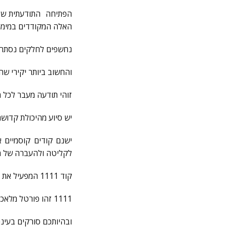
הפתיחה התודעתית שלכ
האלה המקודדים במימד 
נחשפים לחלקים נסתרים
והחשוב ביותר יקירי שה
זוהי תודעה מעבר לכל מ
יש סיוע מהיכולת קדוש
ישנם קודים קוסמיים 
לקליטה ולהעברה של מסר
קוד 1111 המפעיל את העלאת הידע מתוככם, מאפשר היזכרות, ומרטיט את השורשים לצמיחה.
1111 זהו פורטל מלאכי המעביר קוד הפעלה.
ובהיותכם סורקים בעינכ