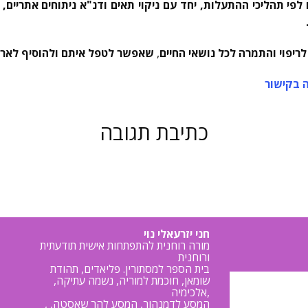
ם לפי תהליכי ההתעלות, יחד עם ניקוי תאים ודנ"א ניתוחים אתריים,
ריפוי והתמרה לכל נושאי החיים
,
שאפשר לטפל איתם ולהוסיף לארג
 בקישור
כתיבת תגובה
חני יזרעאלי נוי
מורה רוחנית להתפתחות אישית תודעתית
ורוחנית
בית הספר למסתורין. פליאדים, תהודת
שומאן, חוכמת למוריה, נשמה עתיקה,
אלכימיה,
, המסע לדמנהור, המסע להר שאסטה,