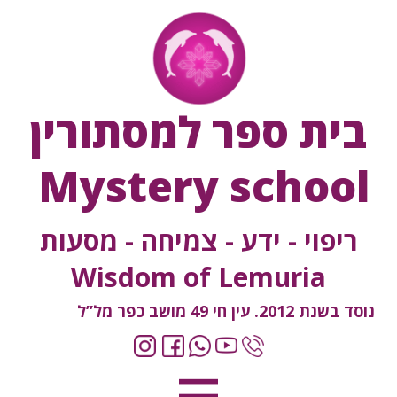
בית ספר למסתורין
Mystery school
ריפוי - ידע - צמיחה - מסעות
Wisdom of Lemuria
נוסד בשנת 2012. עין חי 49 מושב כפר מל”ל