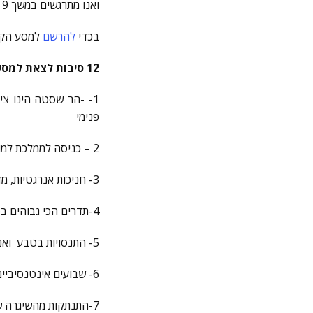
ואנו מתרגשים במשך 9 שנים לארגן ולהנחות מסע רוחני מופלא ומרגש בחיבור ללב האלוהי לבריאה וללידה מחדש.
בכדי
להרשם
למסע הקר
12 סיבות לצאת למסע רוחני להר שאסטה
1- -הר שסטה הינו צי
פנימי
2 – כניסה לממלכת למוריה מלאת האהבה והריפוי
3- חניכות אנרגטיות, מדיטציות, תיקשורים עיגון אנרגיות עוצמה – הגברת יכולות אינטואיטיביות הגדלת האור הפנימי
4-תדרים הכי גבוהים בפלנטה
5- התנסויות בטבע ואנרגיות גבוהות היוצרים חיזוק הביטחון העצמי כישורים ויכולות
6- שבועים אינטנסיביים ומרוכזים שרק עוסקים בתהליכי העצמה והתרחבות
7-התנתקות מהשיגרה שמאפשרת התבוננות פנימית ועל החיים ומערכות יחסים לקיחת החלטות עתידיות