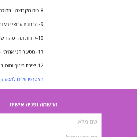
8-כוח הקבוצה –תמיכה, שיקוף, מראות, גילויים עצמיים, שיחות וחוויות משותפות . מדברים באותה שפה ומבינים אותך
9- הרחבת ערוצי ידע ותקשור- השהיה בגבהים ותדרים גבוהים, מאפשרים פתיחה
10-לחוות תדר טהור של אהבה- העבודה האנרגטית באתרים עוצמתיים מקודדים באנרגיית אהבה וריפוי למוראיניים.
11- מסע רוחני אמיתי – עוסק בתהליכי העצמה, תוך תירגול איכותי, של שינוי תודעה ולימוד רוחני
12-יצירת מינוף ומוטיבציה לתהליכים חשובים ולקבלת החלטות למשימות עתידיות
הצטרפו אלינו למסע קס
הרשמה ופניה אישית