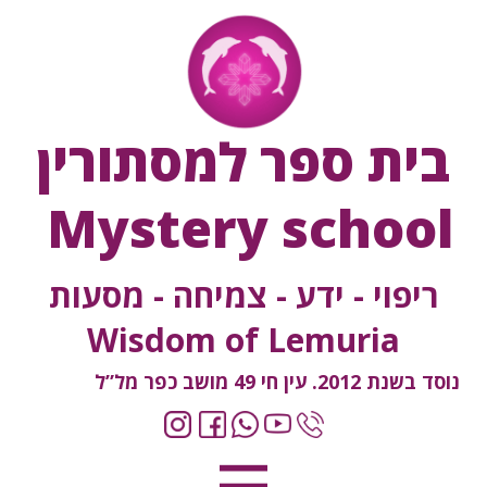
בית ספר למסתורין
Mystery school
ריפוי - ידע - צמיחה - מסעות
Wisdom of Lemuria
נוסד בשנת 2012. עין חי 49 מושב כפר מל”ל