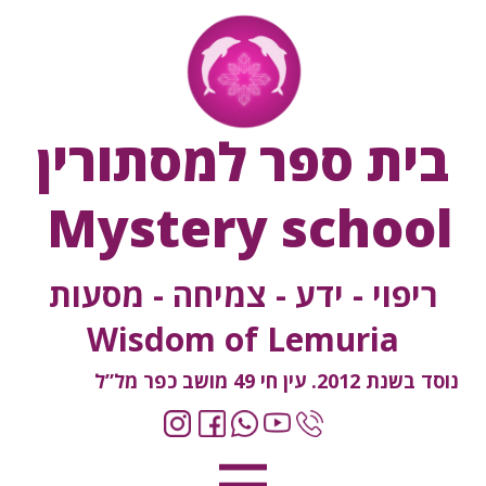
בית ספר למסתורין
Mystery school
ריפוי - ידע - צמיחה - מסעות
Wisdom of Lemuria
נוסד בשנת 2012. עין חי 49 מושב כפר מל”ל