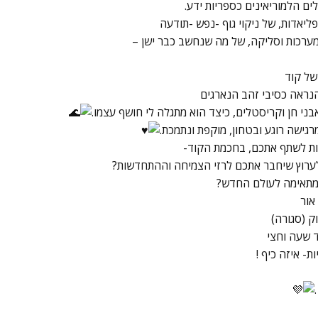
 הלמוריאינים כספריות ידע.
ליאדות, של ניקוי גוף -נפש -תודעה
מערכות וסליקה, של מה שנחשב כבר ישן –
של קוד
הנראה כסיבי זהב הנארגים
י חן וקריסטלים, כיצד הוא מתגלה לי חושף עצמו.
רגישה רוגע ובטחון, מוקפת ונתמכת.
כות לשתף אתכם, בחכמת הקוד-
ערוץ שיחבר אתכם לרזי הצמיחה וההתחדשות?
מתאימה לעולם החדש?
אור
ק (סגורה)
ת- איזה כיף !