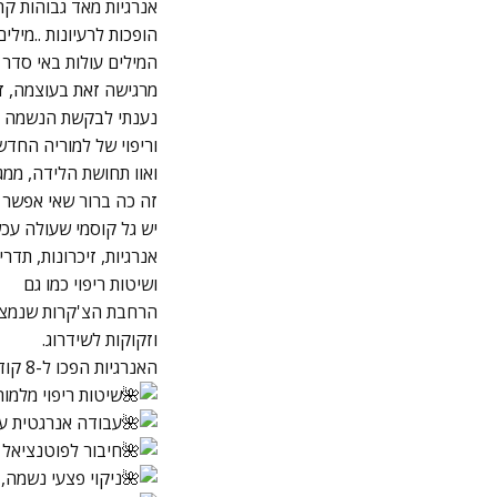
אנרגיות מאד גבוהות קר
הופכות לרעיונות ..מילים
המילים עולות באי סדר 
מרגישה זאת בעוצמה, זה
נענתי לבקשת הנשמה ומדריכי ותק
וריפוי של למוריה החדש
ואוו תחושת הלידה, ממ
זה כה ברור שאי אפשר 
יש גל קוסמי שעולה עכש
אנרגיות, זיכרונות, תדר
ושיטות ריפוי כמו גם
הרחבת הצ'קרות שנמצאת
וזקוקות לשידרוג.
האנרגיות הפכו ל-8 קודים שנפתחים אל
שיטות ריפוי מלמור
עבודה אנרגטית ע
חיבור לפוטנציאל
ניקוי פצעי נשמה,