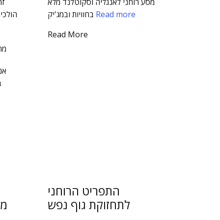
מסע רוחני לאנגליה וסקוטלנד מלא
זה
Read more
בחוויות ובמג'יק
הולכים
Read More
מה
ב
התפריט הרוחני
לתחזוקת גוף נפש
מו