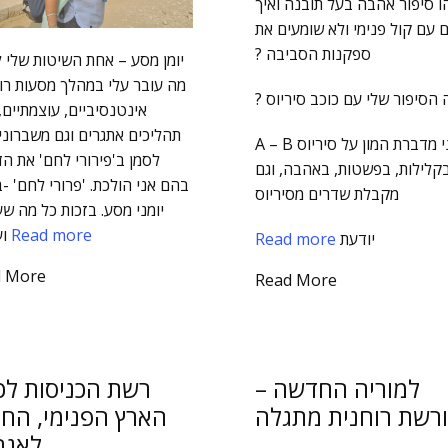
ו סיפור אהבה בעל תובנה ואיך
 עם קול פנימי ולא שומעים את
ספקנות הסביבה ?
יומן מסע – אחת השיטות שלי ל
מה עובר עלי במהלך מסעות רו
 הסיפור שלי עם כוכב סיריוס ?
אינטנסיביים, עוצמתיים,
תהליכים אתגרים וגם משברוני
אני מדברת המון על סיריוס A – B
לסמן ב'פירורי לחם' את ה
קלילות, בפשטות, באהבה, וגם
בהם אני הולכת. 'פרורי לחם' -
מקבלת שדרים מסיריוס
יומני מסע. בזכות כל מה ש
Read more
ועוברת
יודעת
Read more
d More
Read More
למוריה החדשה –
רשת הכניסות לכ
רשת רוחנית מתגלה
הארץ הפנימי, החי
לאגר