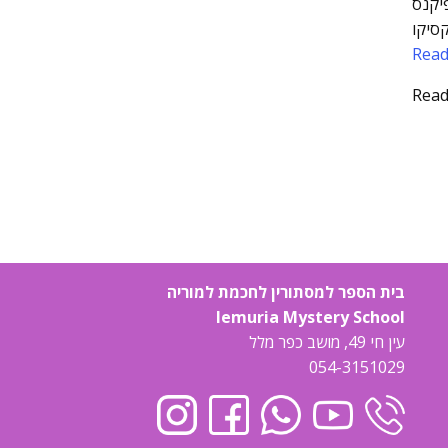
יקנס
קסיקו
Rea
Rea
בית הספר למסתורין לחכמת למוריה
lemuria Mystery School
עין חי 49, מושב כפר מלל
054-3151029