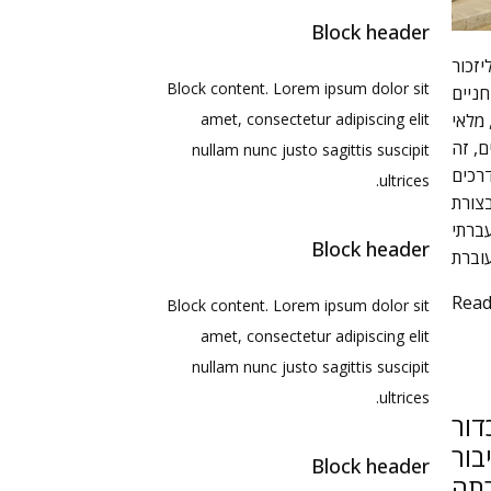
Block header
יזכור
Block content. Lorem ipsum dolor sit
חניים
 מלאי
amet, consectetur adipiscing elit
ם, זה
nullam nunc justo sagittis suscipit
דרכים
ultrices.
בצורת
עברתי
Block header
Rea
Block content. Lorem ipsum dolor sit
amet, consectetur adipiscing elit
nullam nunc justo sagittis suscipit
ultrices.
דור
בור
Block header
תה