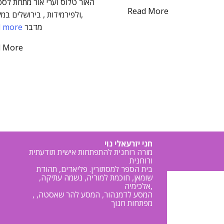
האור טלוס וערי אור מתחת לספ
Read More
,ולפירמידות , בירושלים במ
מדבר
d more
d More
חני יזרעאלי נוי
מורה רוחנית להתפתחות אישית תודעתית
ורוחנית
בית הספר למסתורין. פליאדים, תהודת
שומאן, חוכמת למוריה, נשמה עתיקה,
אלכימיה,
, המסע לדמנהור, המסע להר שאסטה,
מפתחות חנוך