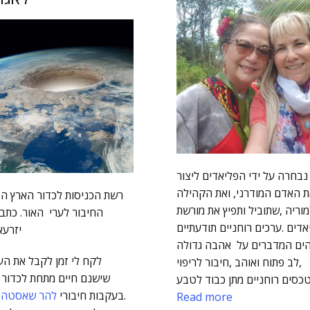
 נבחרה על ידי הפליאדים ליצור
 האדם המודרני, ואת הקהילה
רשת הכניסות לכדור הארץ הפ
וריה ,שתוביל ותפיץ את מורשת
החיבור לערי האור. כתב
דים .ערכים רוחניים תודעתיים
יזרעאל
הים המדברים על אהבה גדולה
לקח לי זמן לקבל את הע
,לב פתוח ואוהב ,חיבור לריפוי
שישנם חיים מתחת לכדור 
כסים רוחניים מתן כבוד לטבע
.בעקבות חיבורי
להר שאסטה
,
Read more