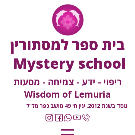
בית ספר למסתורין
Mystery school
ריפוי - ידע - צמיחה - מסעות
Wisdom of Lemuria
נוסד בשנת 2012. עין חי 49 מושב כפר מל”ל