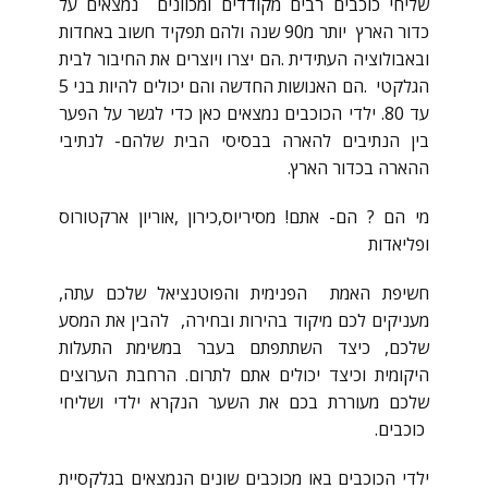
שליחי כוכבים רבים מקודדים ומכוונים נמצאים על
כדור הארץ יותר מ90 שנה ולהם תפקיד חשוב באחדות
ובאבולוציה העתידית .הם יצרו ויוצרים את החיבור לבית
הגלקטי .הם האנושות החדשה והם יכולים להיות בני 5
עד 80. ילדי הכוכבים נמצאים כאן כדי לגשר על הפער
בין הנתיבים להארה בבסיסי הבית שלהם- לנתיבי
ההארה בכדור הארץ.
מי הם ? הם- אתם! מסיריוס,כירון ,אוריון ארקטורוס
ופליאדות
חשיפת האמת הפנימית והפוטנציאל שלכם עתה,
מעניקים לכם מיקוד בהירות ובחירה, להבין את המסע
שלכם, כיצד השתתפתם בעבר במשימת התעלות
היקומית וכיצד יכולים אתם לתרום. הרחבת הערוצים
שלכם מעוררת בכם את השער הנקרא ילדי ושליחי
כוכבים.
ילדי הכוכבים באו מכוכבים שונים הנמצאים בגלקסיית