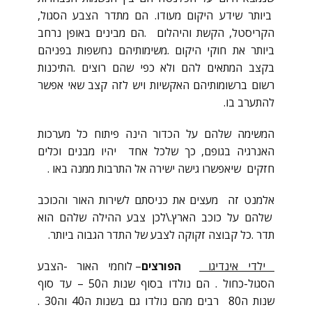
ביותר שידע היקום מעודו. הם מתדר הצבע הסגול,
הקריסטל, הקשת והיהלום .הם מבינים באופן נרחב
ביותר את חוקי היקום .משימותיהם נחשפות בפניהם
בקצב המתאים להם ולא כפי שהם רוצים .התיכנות
רשום ברשומותיהם האקשיות ויש לזה קצב שאי אפשר
להתערב בו.
המשימה שלהם על הכדור הינה פיתוח כל מערכות
האנרגיה בגופם, כך שלכל אחד יהיו מבנים וכלים
חזקים שיאפשרו גישה ישירה אל התרבות ממנה באו .
אלמנט זה מעצים את כניסתם לשירות האור והכוכב
שלהם על כוכב הארץ.\לכן צבע ההילה שלהם הוא
תדר .כל קבוצה זקוקה לצבע של התדר הגבוה ביותר.
ילדי אינדיגו
הפורצים
– לוחמי האור -הצבע
הסגול-כחול . הם נולדו בסוף שנות ה50 – עד סוף
שנות ה80 רבים מהם נולדו גם בשנות ה40 וה30 .