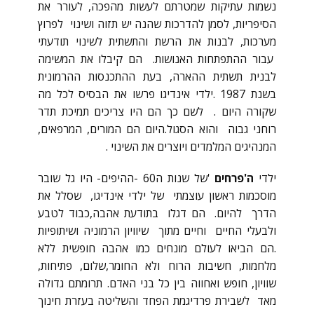
נשמות עתיקות שמטרתם לעשות מהפכה, לעורר את
הסיפריות, לסמן להדרכות שהנה יש תזוה ושינוי לפרוץ
מערכות, לבנות את הרשת והתשתית לשינוי תודעתי
עבור ההתפתחות האנושות. הם קיבלו את המשימה
לבנית תשתית ההארה, בעת ההתכנסות ההרמונית
בשנת 1987 .ילדי אינדיגו פרשו את הבסיס לכל מה
שקורה היום . לשם כך הם היו צריכים תמיכת תדר
רוחני גבוה והוא הסגול.היום הם המורים, המרפאים,
המנהיגים המלמדים ויוצרים את השינוי .
ילדי
ה'פרחים
'של שנות ה60 -ההיפים- היו גל שובר
מוסכמות ראשון עוצמתי של ילדי אינדיגו, שסלל את
הדרך להיום. הם דגלו בתודעת אהבה,כבוד לטבע
ולבעלי החיים וחיים מתוך שיוויון הרמוניה ושיתופיות
.הם הביאו לעולם מונחים כמו אהבה חופשית ללא
מלחמות, חשיבות הרוח ולא החומר,שלום, פתיחות,
שוויון, חופש ואחווה בין כל בני האדם. תרומתם גדולה
מאד לשבירת פרדיגמת הפחד והשליטה בעזרת חינוך