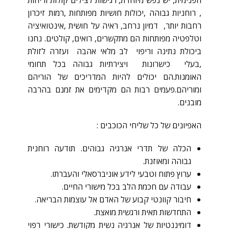
הפנימית, יש נפש מיוחדת, רגישות לצילים קולות וריחות
, רוחניות גבוהה ,יכולות חושיות מפותחות ,רמות זיכרון
רחבות יותר, דמיון נרחב, ראיה על חושית ,אינטואיציה
וטלפטיה מפותחות הם מתקשרים, רואים, קולטים. נחנו
ביכולת נתינה וריפוי לב מלאי אהבה ועזרה לזולת
,בעלי כישרונות ויצירתיות גבוהה בכל תחומי
האומנות.הם יכולים להיות המדריכים של הוריהם
ומוריהם.פעמים רבות הם מקדימים את זמנם בהרבה
מובנים.
האפיונים של כל שליחי הכוכבים :
הכלה של תדרי אנרגיה גבוהים. תודעה רוחנית
גבוהה ומאוזנת.
ערוץ פתוח וטבעי לידע אוניברסאלי והעברתו.
עבודה עם חכמת הלב בכל מישורי החיים.
חיבור קוונטי קבוע של האדם אל עוצמות הבריאה.
התחדשות תאית ורגשית מואצת.
דומיננטיות של אנרגיה נשית מקודשת. כישורי רפוי