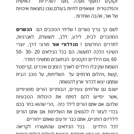
זקוקים למעוף מעלה ,מעל לשליליות האישית
והפלנטרית ושואפים לחיות בעולם,שבו נמצאות איכויות
של אור, אהבה ואחדות .
לשם כך צריך גשרים ! שליחי הכוכבים הם
הגשרים
המחברים לבית, לידע, ללב, לשושלת, לאנרגיות,
לתדרים החדשים !
מגדלורי אור
פורצי דרך, יוצרי
השינוי הלכה למעשה. הם בכל הגילאים 20 -30 -50
60 ,וגם הילדים הקטנים הנחשבים ממשיכי התדר.
השמות שקיבלו הילדים לאורך הזמנים אינדיגו ,קריסטל
,קשת ,ויהלום מרמזים על השליחות, על כוכב הבית
שממנו יצאו לכדור ארץ להגשמה
ישנם גם שליחים צעירים, הבוחרים הורים ספציפיים
,אשר יסייעו להם לפתח את היכולות הטבעיות
שלהם. אם אתם הורים לילד כזה ,הרי שהוא בחר בכם
בכדי לעזור לו להגשים את השליחות .אם אתם הורים
לילד/ים רוחניים, אתם כבר יודעים שאתם ייחודיים.
לכל הילדים בכל הגילאים שהתעוררו לקריאה