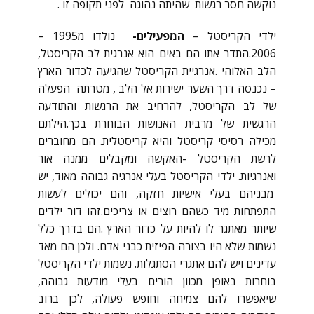
נוקשה חסר רגשות שהיתה נהוגה לפני תקופה זו .
ילדי הקריסטל
–
המפעילים-
נולדו מ1995 –
2006.התדר אתו הם באים הוא אנרגית לב הקריסטל,
הלב האלוהי .אנרגיית הקריסטל שהגיעה לכדור הארץ
– נכנסה דרך השער ישירות אל הלב , מטרתה הפעלה
של לב הקריסטל, להרחיב את הרגשות והתודעה
הרגשית של מרבית האנושות הבוחרת בכך.הילתם
מכילה רסיסי קריסטל והיא קריסטלית. הם מחוברים
לרשת הקריסטל -האקשה ומקבלים ממנה אור
ואנרגיות. ילדי הקריסטל בעלי אנרגיה גבוהה מאוד, יש
מבניהם בעלי אישיות חזקה, והם יכולים לעשות
התפתחות מיד כשהם רוצים או צריכים.זהו דור ילדים
שיותר מאתגר לו להיות על כדור הארץ .הם בדרך כלל
נשמות שלא היו בצורה הפיזית כבני אדם. ולכן הם מאד
עדינים ויש להם אתגרי הסתגלות. נשמות ילדי הקריסטל
בוחרות באופן מכוון הורים בעלי מודעות גבוהה,
שיאפשרו להם צמיחה וחופש פעולה, לכן ברוב