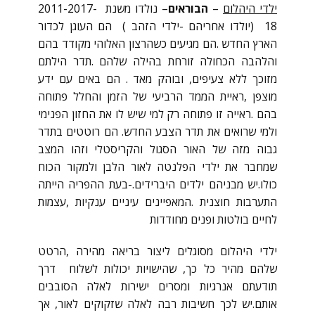
ילדי היהלום
–
הבוראים
– נולדו משנת 2011-2017-
18 (יולדו אחריהם -ילדי הזהב ) הם העוגן לכדור
הארץ החדש .הם מגיעים כשהרצון האלוהי מקודד בהם
והלהבה הכחולה זורחת בהילה שלהם .תדר הילתם
מזוכך ללא צעיפים, ובוהק מאד . הם באים עם ידע
מוצפן ,ראיית הממד הרביעי של הזמן והחלל פתוחה
בהם .ראייה זו פתוחה רק למי שיש לו את החזון הפנימי
ולמי שרואים את תדר הצבע החדש. הם רוטטים בתדר
גבוה מזה של האור הסגול והקריסטלי וזהו המצב
שמחבר את ילדי הפלנטה לאור הלבן ולמקור הכוח
כולו.יש מבניהם ילדים היברידים.-בעת ההפריה הייתה
התערבות חוצנית .המאפיינים עיניים ענקיות ,עצמות
לחיים בולטות ופנים מחודדות
ילדי היהלום מסוגלים ליצור בריאה מהירה ,הרטט
שלהם מהיר כל כך, שהישויות יכולות לשלוח דרך
תודעתם אנרגיות ומסרים ישירות לאלה הסובבים
אותם.יש לכך חשיבות רבה לאלה שזקוקים לאור, אך