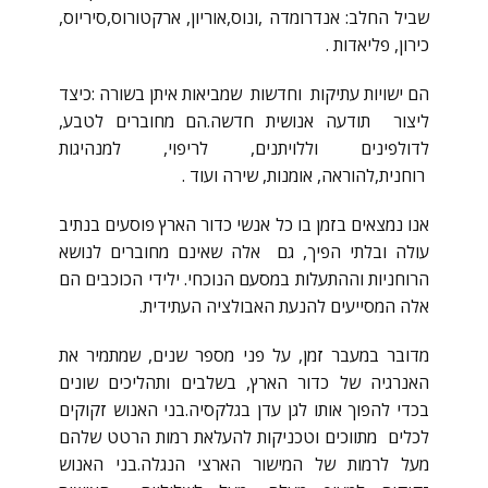
שביל החלב: אנדרומדה ,ונוס,אוריון, ארקטורוס,סיריוס,
כירון, פליאדות .
הם ישויות עתיקות וחדשות שמביאות איתן בשורה :כיצד
ליצור תודעה אנושית חדשה.הם מחוברים לטבע,
לדולפינים וללויתנים, לריפוי, למנהיגות
רוחנית,להוראה, אומנות, שירה ועוד .
אנו נמצאים בזמן בו כל אנשי כדור הארץ פוסעים בנתיב
עולה ובלתי הפיך, גם אלה שאינם מחוברים לנושא
הרוחניות וההתעלות במסעם הנוכחי. ילידי הכוכבים הם
אלה המסייעים להנעת האבולציה העתידית.
מדובר במעבר זמן, על פני מספר שנים, שמתמיר את
האנרגיה של כדור הארץ, בשלבים ותהליכים שונים
בכדי להפוך אותו לגן עדן בגלקסיה.בני האנוש זקוקים
לכלים מתווכים וטכניקות להעלאת רמות הרטט שלהם
מעל לרמות של המישור הארצי הנגלה.בני האנוש