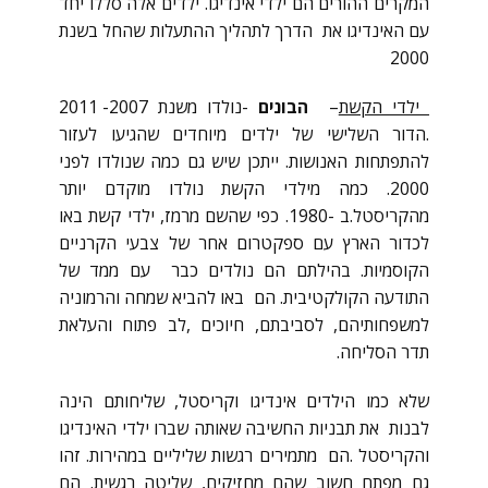
המקרים ההורים הם ילדי אינדיגו. ילדים אלה סללו יחד
עם האינדיגו את הדרך לתהליך ההתעלות שהחל בשנת
2000
ילדי הקשת
–
הבונים
-נולדו משנת 2007- 2011
.הדור השלישי של ילדים מיוחדים שהגיעו לעזור
להתפתחות האנושות. ייתכן שיש גם כמה שנולדו לפני
2000. כמה מילדי הקשת נולדו מוקדם יותר
מהקריסטל.ב -1980. כפי שהשם מרמז, ילדי קשת באו
לכדור הארץ עם ספקטרום אחר של צבעי הקרניים
הקוסמיות. בהילתם הם נולדים כבר עם ממד של
התודעה הקולקטיבית. הם באו להביא שמחה והרמוניה
למשפחותיהם, לסביבתם, חיוכים ,לב פתוח והעלאת
תדר הסליחה.
שלא כמו הילדים אינדיגו וקריסטל, שליחותם הינה
לבנות את תבניות החשיבה שאותה שברו ילדי האינדיגו
והקריסטל .הם מתמירים רגשות שליליים במהירות. זהו
גם מפתח חשוב שהם מחזיקים, שליטה רגשית. הם